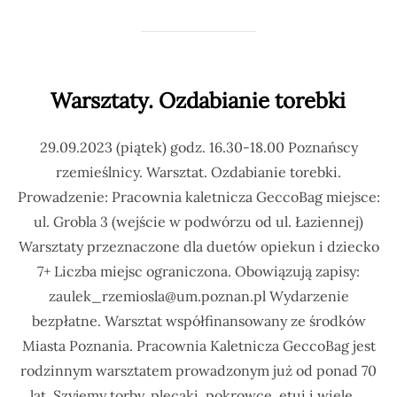
Warsztaty. Ozdabianie torebki
29.09.2023 (piątek) godz. 16.30-18.00 Poznańscy
rzemieślnicy. Warsztat. Ozdabianie torebki.
Prowadzenie: Pracownia kaletnicza GeccoBag miejsce:
ul. Grobla 3 (wejście w podwórzu od ul. Łaziennej)
Warsztaty przeznaczone dla duetów opiekun i dziecko
7+ Liczba miejsc ograniczona. Obowiązują zapisy:
zaulek_rzemiosla@um.poznan.pl Wydarzenie
bezpłatne. Warsztat współfinansowany ze środków
Miasta Poznania. Pracownia Kaletnicza GeccoBag jest
rodzinnym warsztatem prowadzonym już od ponad 70
lat. Szyjemy torby, plecaki, pokrowce, etui i wiele …