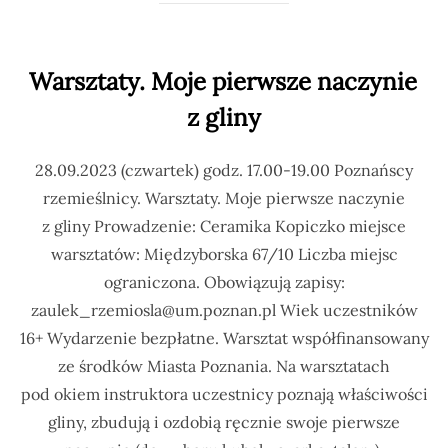
Warsztaty. Moje pierwsze naczynie
z gliny
28.09.2023 (czwartek) godz. 17.00-19.00 Poznańscy
rzemieślnicy. Warsztaty. Moje pierwsze naczynie
z gliny Prowadzenie: Ceramika Kopiczko miejsce
warsztatów: Międzyborska 67/10 Liczba miejsc
ograniczona. Obowiązują zapisy:
zaulek_rzemiosla@um.poznan.pl Wiek uczestników
16+ Wydarzenie bezpłatne. Warsztat współfinansowany
ze środków Miasta Poznania. Na warsztatach
pod okiem instruktora uczestnicy poznają właściwości
gliny, zbudują i ozdobią ręcznie swoje pierwsze