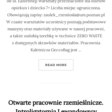
od ul. Łaziennej) Warsztaty przeznaczone dla duetów
opiekun i dziecko 7+ Liczba miejsc ograniczona.
Obowiązują zapisy: zaulek_rzemiosla@um.poznan.pl
W czasie warsztatów uczestnicy poznają podstawowe
maszyny oraz materiały używane w naszej pracowni,
a także ozdobią torebkę w technice ZERO WASTE
z dostępnych skrawków materiałów. Pracownia
Kaletnicza GeccoBag jest …
READ MORE
Otwarte pracownie rzemieślnicze.
Introligatornia Lewandowscy