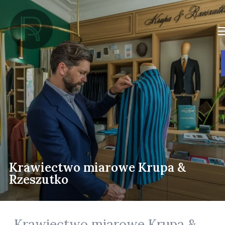
Krawiectwo miarowe Krupa &
Rzeszutko
Krawiectwo miarowe Krupa &